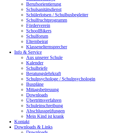
Berufsorientierung
Schulsanitätsdienst
Schülerlotsen / Schulbusbegleiter
Schulfruchtprogramm
Förderverein
SchoolBikers
Schulforum
Elternbeirat
Klassenelternsprecher
Info & Service
Aus unserer Schule
Kalender
Schulbriefe
Beratungslehrkraft
Schulpsychologe / Schulpsychologin
Buspläne
Mittagsbetreuung
Downloads
Übertrittsverfahren
Schuleinschreibung
Abschlussprüfungen
Mein Kind ist krank
Kontakt
Downloads & Links
Downloads