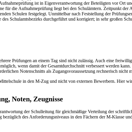
Aufnahmeprüfung ist in Eigenverantwortung der Beteiligten vor Ort und 
ine für die Aufnahmeprüfung liegt bei den Schulämtern. Zeitpunkt der
nden Schulen festgelegt. Unmittelbar nach Feststellung der Prüfungser
 des Schulamtsbezirks durchgeführt und korrigiert; in sehr großen Sch
ehrere Prüfungen an einem Tag sind nicht zulässig. Auch eine freiwilli
h möglich, wenn damit der Gesamtdurchschnitt verbessert werden kann.
erlichen Notenschnitts als Zugangsvoraussetzung rechnerisch nicht mö
Mittelschule in den M-Zug und nicht von externen Bewerbern. Hier w
ung, Noten, Zeugnisse
ntwortung der Schulleitung für gleichmäßige Verteilung der schriftli
bezüglich des Anforderungsniveaus in den Fächern der M-Klasse und 