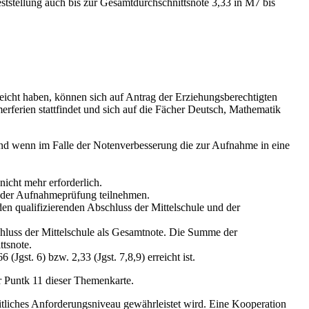
eststellung auch bis zur Gesamtdurchschnittsnote 3,33 in M7 bis
reicht haben, können sich auf Antrag der Erziehungsberechtigten
rferien stattfindet und sich auf die Fächer Deutsch, Mathematik
nd wenn im Falle der Notenverbesserung die zur Aufnahme in eine
nicht mehr erforderlich.
n der Aufnahmeprüfung teilnehmen.
en qualifizierenden Abschluss der Mittelschule und der
chluss der Mittelschule als Gesamtnote. Die Summe der
ttsnote.
gst. 6) bzw. 2,33 (Jgst. 7,8,9) erreicht ist.
r Puntk 11 dieser Themenkarte.
eitliches Anforderungsniveau gewährleistet wird. Eine Kooperation