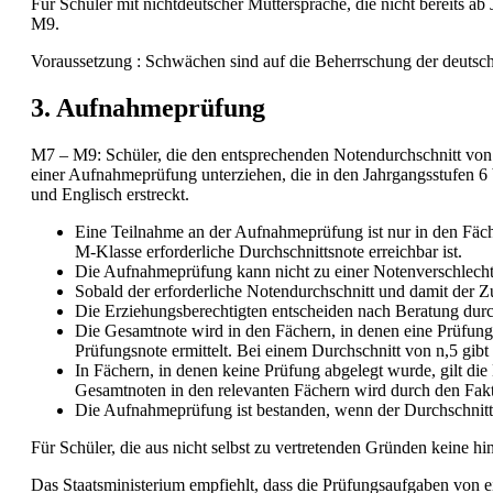
Für Schüler mit nichtdeutscher Muttersprache, die nicht bereits a
M9.
Voraussetzung : Schwächen sind auf die Beherrschung der deutsc
3. Aufnahmeprüfung
M7 – M9: Schüler, die den entsprechenden Notendurchschnitt von 2
einer Aufnahmeprüfung unterziehen, die in den Jahrgangsstufen 6 
und Englisch erstreckt.
Eine Teilnahme an der Aufnahmeprüfung ist nur in den Fäc
M-Klasse erforderliche Durchschnittsnote erreichbar ist.
Die Aufnahmeprüfung kann nicht zu einer Notenverschlecht
Sobald der erforderliche Notendurchschnitt und damit der Zu
Die Erziehungsberechtigten entscheiden nach Beratung durc
Die Gesamtnote wird in den Fächern, in denen eine Prüfung 
Prüfungsnote ermittelt. Bei einem Durchschnitt von n,5 gibt
In Fächern, in denen keine Prüfung abgelegt wurde, gilt di
Gesamtnoten in den relevanten Fächern wird durch den Fakto
Die Aufnahmeprüfung ist bestanden, wenn der Durchschnitt de
Für Schüler, die aus nicht selbst zu vertretenden Gründen keine 
Das Staatsministerium empfiehlt, dass die Prüfungsaufgaben von e