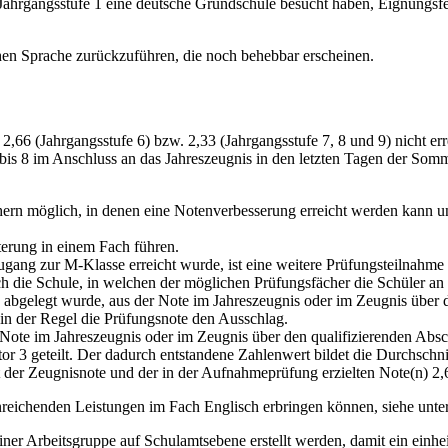
b Jahrgangsstufe 1 eine deutsche Grundschule besucht haben, Eignungsf
hen Sprache zurückzuführen, die noch behebbar erscheinen.
,66 (Jahrgangsstufe 6) bzw. 2,33 (Jahrgangsstufe 7, 8 und 9) nicht er
bis 8 im Anschluss an das Jahreszeugnis in den letzten Tagen der Somme
hern möglich, in denen eine Notenverbesserung erreicht werden kann u
erung in einem Fach führen.
gang zur M-Klasse erreicht wurde, ist eine weitere Prüfungsteilnahme 
h die Schule, in welchen der möglichen Prüfungsfächer die Schüler a
abgelegt wurde, aus der Note im Jahreszeugnis oder im Zeugnis über d
 in der Regel die Prüfungsnote den Ausschlag.
e Note im Jahreszeugnis oder im Zeugnis über den qualifizierenden Abs
r 3 geteilt. Der dadurch entstandene Zahlenwert bildet die Durchschni
r Zeugnisnote und der in der Aufnahmeprüfung erzielten Note(n) 2,66 (J
hinreichenden Leistungen im Fach Englisch erbringen können, siehe unte
iner Arbeitsgruppe auf Schulamtsebene erstellt werden, damit ein einh