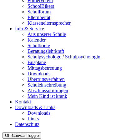
Förderverein
SchoolBikers
Schulforum
Elternbeirat
Klassenelternsprecher
Info & Service
Aus unserer Schule
Kalender
Schulbriefe
Beratungslehrkraft
Schulpsychologe / Schulpsychologin
Buspläne
Mittagsbetreuung
Downloads
Übertrittsverfahren
Schuleinschreibung
Abschlussprüfungen
Mein Kind ist krank
Kontakt
Downloads & Links
Downloads
Links
Datenschutz
Off-Canvas Toggle